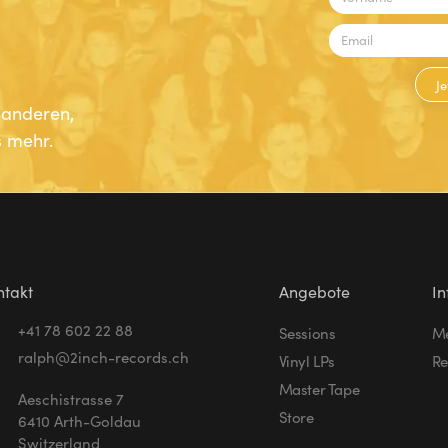
Je
n anderen,
 mehr.
ntakt
Angebote
In
+41 78 602 22 88
Sessions
Me
ralph@2inch-records.ch
Vinyl LPs
Re
Master Tape
Aeschistrasse 7
Store
6410 Arth-Goldau
Switzerland