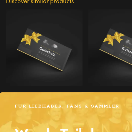
Discover similar products
GUTSCHEIN – 1X LP
GUTSCHEIN – 1X
DEUTSCHLAND
SCHWEIZ
FÜR LIEBHABER, FANS & SAMMLER
$
83,70
$
70,91
inkl. 0 % MwSt.
inkl. 0 % MwSt.