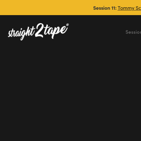
Session 11:
Tommy Schn
Sessio