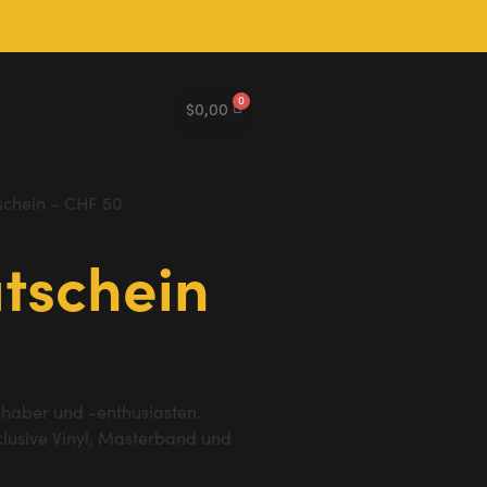
$
0,00
chein – CHF 50
tschein
bhaber und -enthusiasten.
klusive Vinyl, Masterband und