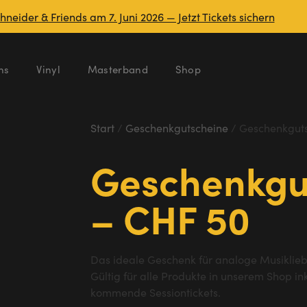
eider & Friends am 7. Juni 2026 — Jetzt Tickets sichern
ns
Vinyl
Masterband
Shop
Start
/
Geschenkgutscheine
/ Geschenkguts
Geschenkgu
– CHF 50
Das ideale Geschenk für analoge Musiklie
Gültig für alle Produkte in unserem Shop in
kommende Sessiontickets.