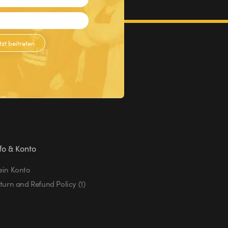
tzt beitreten
fo & Konto
in Konto
turn and Refund Policy (1)