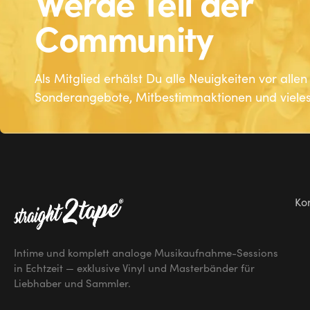
Werde Teil der
In den Warenkorb
In den Warenkorb
Community
Als Mitglied erhälst Du alle Neuigkeiten vor alle
Sonderangebote, Mitbestimmaktionen und vieles
Ko
Intime und komplett analoge Musikaufnahme-Sessions
in Echtzeit — exklusive Vinyl und Masterbänder für
Liebhaber und Sammler.